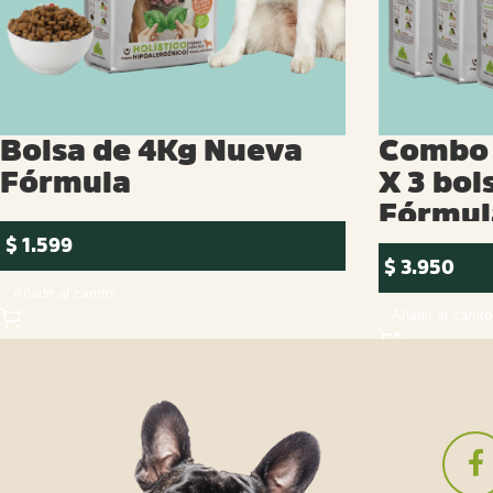
Bolsa de 4Kg Nueva
Combo 
Fórmula
X 3 bol
Fórmul
$
1.599
$
3.950
Añadir al carrito
Añadir al carrito