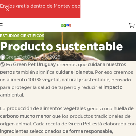
Envíos gratis dentro de Montevideo
ESTUDIOS CIENTIFICOS
Producto sustentable
GreenPet
On 14/05/2025
🌎 En
Green Pet Uruguay
creemos que
cuidar a nuestros
perros
también significa
cuidar el planeta
. Por eso creamos
un
alimento 100 % vegetal, natural y sustentable
, pensado
para proteger la salud de tu perro y reducir el
impacto
ambiental
.
La
producción de alimentos vegetales
genera una
huella de
carbono mucho menor
que los productos tradicionales de
origen animal. Cada receta de
Green Pet
está elaborada con
ingredientes seleccionados de forma responsable
,