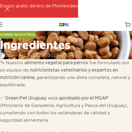
Envíos gratis dentro de Montevideo
SOBRE-NOSOTROS
Ingredientes
GreenPet
On 02/01/2025
🐾 Nuestro
alimento vegetal para perros
fue formulado por
un equipo de
nutricionistas veterinarios y expertos en
nutrición canina
, garantizando una dieta completa, natural y
equilibrada.
✅
Green Pet Uruguay
está
aprobado por el MGAP
(Ministerio de Ganadería, Agricultura y Pesca del Uruguay),
cumpliendo con todos los estándares de calidad y
seguridad alimentaria.