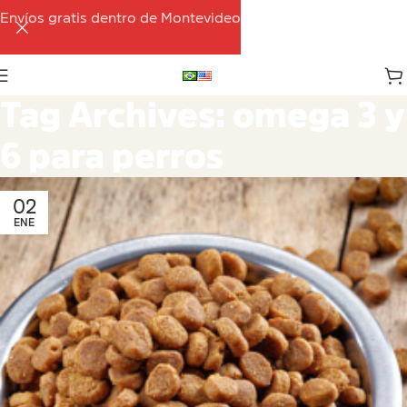
Envíos gratis dentro de Montevideo
Tag Archives: omega 3 y
6 para perros
02
ENE