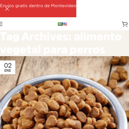
Envíos gratis dentro de Montevideo
Tag Archives: alimento
vegetal para perros
02
ENE