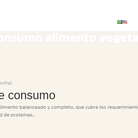
consumo alimento vegeta
enPet
de consumo
alimento balanceado y completo, que cubre los requerimientos
d de proteínas..