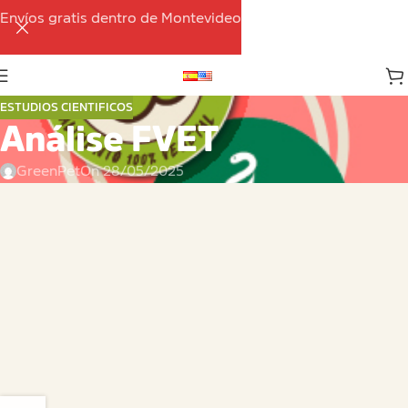
Envíos gratis dentro de Montevideo
ESTUDIOS CIENTIFICOS
Análise FVET
GreenPet
On 28/05/2025