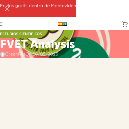
Envíos gratis dentro de Montevideo
ESTUDIOS CIENTIFICOS
FVET Analysis
GreenPet
On 28/05/2025