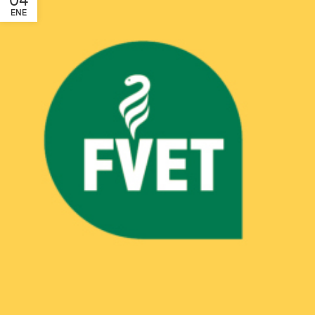
04
ENE